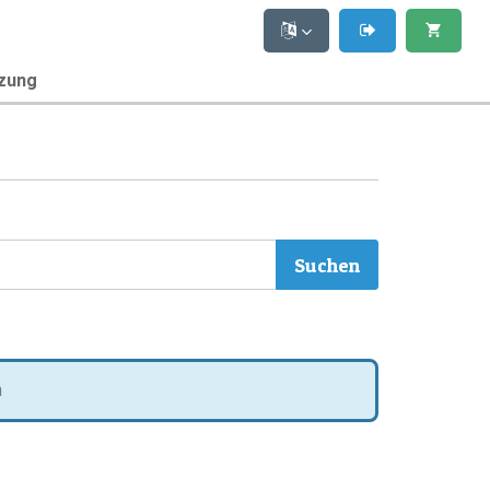
zung
n